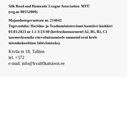
Silk Road and Hanseatic League Association MTÜ
(reg.nr 80552009)
Majandustegevusteate nr. 214642
Tegevusluba: Haridus- ja Teadusministeeriumi kantsleri käskkiri
03.03.2023 nr 1.1-3/23/40 (keeleoskustasemetel A2, B1, B2, C1
tasemeeksamiks ettevalmistamisele suunatud eesti keele
täienduskoolituse läbiviimiseks).
Kivila tn 18, Tallinn
tel. +372
e-mail: info@kvalifikatsioon.ee