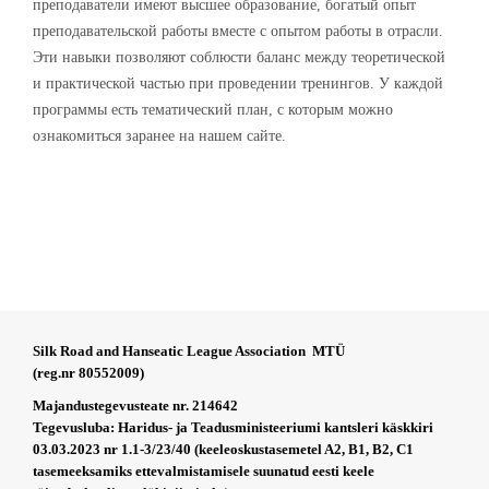
преподаватели имеют высшее образование, богатый опыт
преподавательской работы вместе с опытом работы в отрасли.
Эти навыки позволяют соблюсти баланс между теоретической
и практической частью при проведении тренингов. У каждой
программы есть тематический план, с которым можно
ознакомиться заранее на нашем сайте.
Silk Road and Hanseatic League Association MTÜ
(reg.nr 80552009)
Majandustegevusteate nr. 214642
Tegevusluba: Haridus- ja Teadusministeeriumi kantsleri käskkiri
03.03.2023 nr 1.1-3/23/40 (keeleoskustasemetel A2, B1, B2, C1
tasemeeksamiks ettevalmistamisele suunatud eesti keele