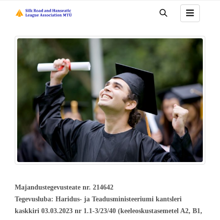
Majandustegevusteate nr. 214642
Tegevusluba: Haridus- ja Teadusministeeriumi kantsleri
kaskkiri 03.03.2023 nr 1.1-3/23/40 (keeleoskustasemetel A2, B1,