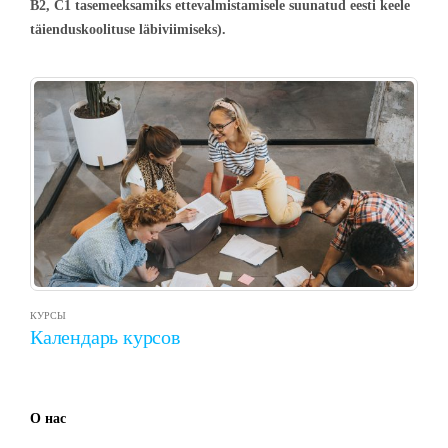
B2, C1 tasemeeksamiks ettevalmistamisele suunatud eesti keele
täienduskoolituse läbiviimiseks).
КУРСЫ
Календарь курсов
О нас